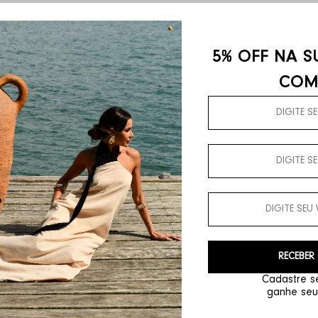
Compre por Tamanho
Explore estilos que combinam perfeitamente com você.
5% OFF NA S
COM
RECEBER
Cadastre se
ganhe seu