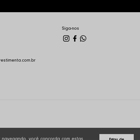
Siga-nos
estimenta.com.br
cer navegando, você concorda com estas
Estou de