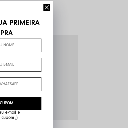
UA PRIMEIRA
PRA
 CUPOM
u e-mail e
 cupom ;)