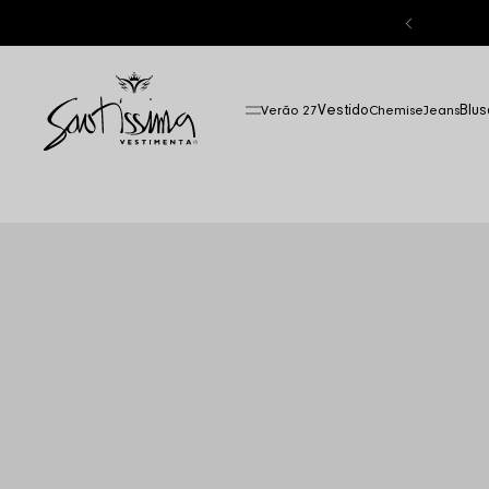
CUPOM:
PRIMEIRACOMPRA
Vestido
Blus
Verão 27
Chemise
Jeans