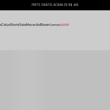
FRETE GRÁTIS ACIMA DE R$ 400
a
Calça
Shorts
Saia
Macacão
Blazer
Camisa
OUTLET