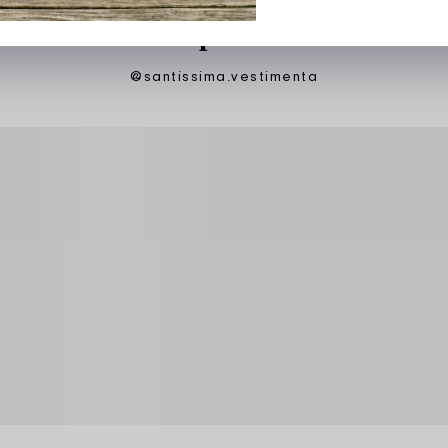
Inspire-se
@santissima.vestimenta