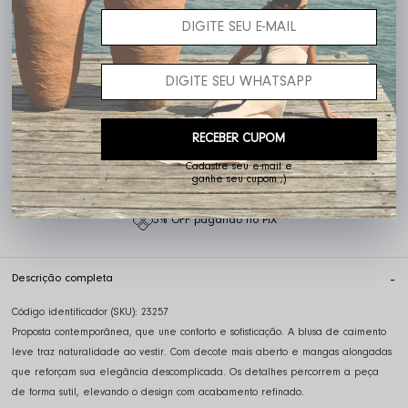
PRODUTO INDISPONÍVEL
Cadastre seu email que te avisaremos quando estiver disponível:
RECEBER CUPOM
AVISE-ME
Cadastre seu e-mail e
ganhe seu cupom ;)
5% OFF pagando no PIX
Descrição completa
Código identificador (SKU):
23257
Proposta contemporânea, que une conforto e sofisticação. A blusa de caimento
leve traz naturalidade ao vestir. Com decote mais aberto e mangas alongadas
que reforçam sua elegância descomplicada. Os detalhes percorrem a peça
de forma sutil, elevando o design com acabamento refinado.