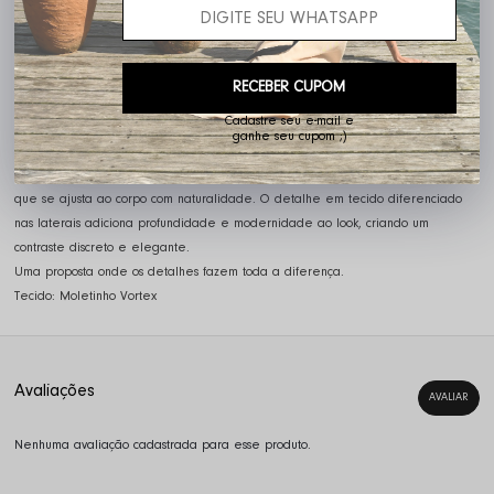
Descrição completa
Código identificador (SKU):
23234
Conjunto que traduz elegância com um toque contemporâneo.
RECEBER CUPOM
A blusa com decote em V que valoriza o colo, com caimento leve e sofisticado.
Cadastre seu e-mail e
As mangas ganham destaque com aplicação em tecido diferenciado, trazendo
ganhe seu cupom ;)
textura e um detalhe sutil que eleva a peça.
A calça de modelagem reta garante conforto e fluidez, com cós em elástico
que se ajusta ao corpo com naturalidade. O detalhe em tecido diferenciado
nas laterais adiciona profundidade e modernidade ao look, criando um
contraste discreto e elegante.
Uma proposta onde os detalhes fazem toda a diferença.
Tecido: Moletinho Vortex
Nenhuma avaliação cadastrada para esse produto.