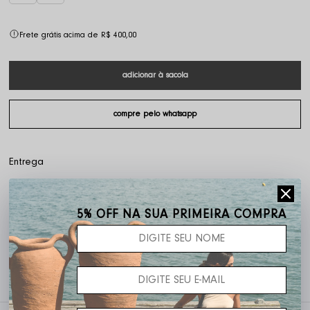
Frete grátis acima de R$ 400,00
5% OFF NA SUA PRIMEIRA COMPRA
Não sei o meu CEP
Ganhe 10% OFF na primei