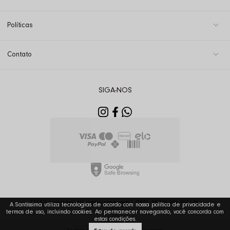
Políticas
Contato
SIGA-NOS
2025 Santíssima. All rights reserved | CNPJ: 08.290.880/0001-90
A Santíssima utiliza tecnologias de acordo com nossa política de privacidade e
termos de uso, incluindo cookies. Ao permanecer navegando, você concorda com
estas condições.