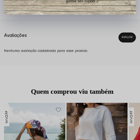
ganhe seu cupom ;)
Código identificador (SKU):
40054
Calça Jeans skinny
Nenhuma avaliação cadastrada para esse produto.
Quem comprou viu também
OFF
OFF
50%
50%