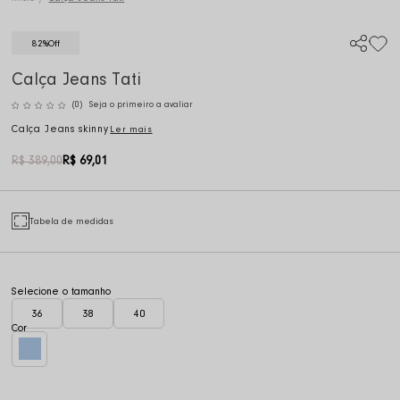
82%
Off
Calça Jeans Tati
(0)
Seja o primeiro a avaliar
Calça Jeans skinny
Ler mais
R$ 389,00
R$ 69,01
Tabela de medidas
36
38
40