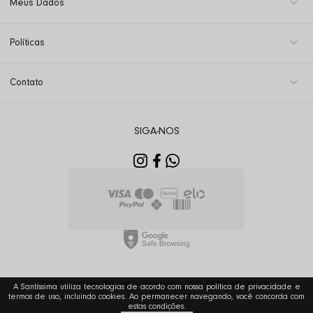
Meus Dados
Políticas
Contato
SIGA-NOS
2025 Santíssima. All rights reserved | CNPJ: 08.290.880/0001-90
A Santíssima utiliza tecnologias de acordo com nossa política de privacidade e
termos de uso, incluindo cookies. Ao permanecer navegando, você concorda com
estas condições.