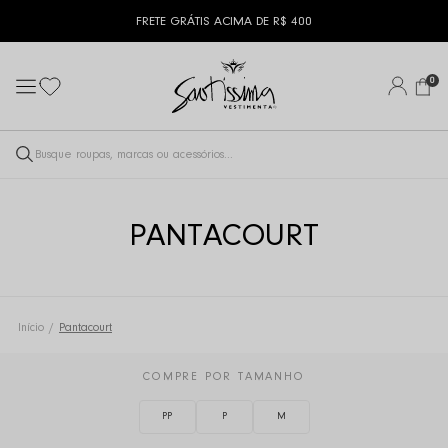
DE R$ 400
DESCONTO DE 5% NO
0
PANTACOURT
Início
Pantacourt
COMPRE POR TAMANHO
PP
P
M