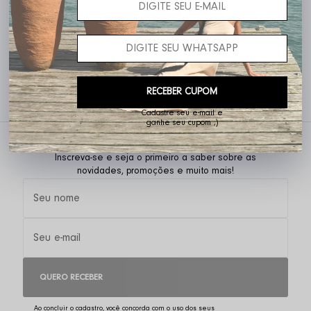
`Pantacourt Enseada
R$ 419,00
R$ 209,50
Corte fluido e caimento elegante. Ideais para quem busca um visual moderno,
leve e cheio de personalidade, sem abrir mão do conforto.
RECEBER CUPOM
Cadastre seu e-mail e
ganhe seu cupom ;)
Inscreva-se e seja o primeiro a saber sobre as
novidades, promoções e muito mais!
QUERO RECEBER
Ao concluir o cadastro, você concorda com o uso dos seus