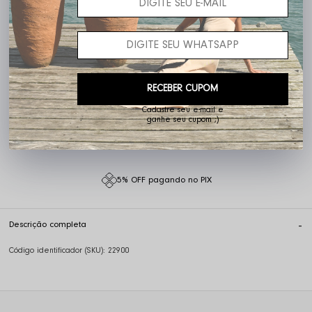
RECEBER CUPOM
Cadastre seu e-mail e
Não sei o meu CEP
ganhe seu cupom ;)
5% OFF pagando no PIX
Descrição completa
Código identificador (SKU):
22900