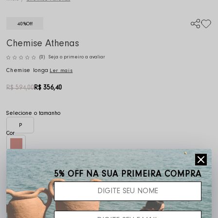
40%
Off
Chemise Athenas
(0)
Seja o primeiro a avaliar
Chemise longa
Ler mais
R$ 594,00
R$ 356,40
P
5% OFF NA SUA PRIMEIRA COMPRA
Frete grátis acima de R$ 400,00