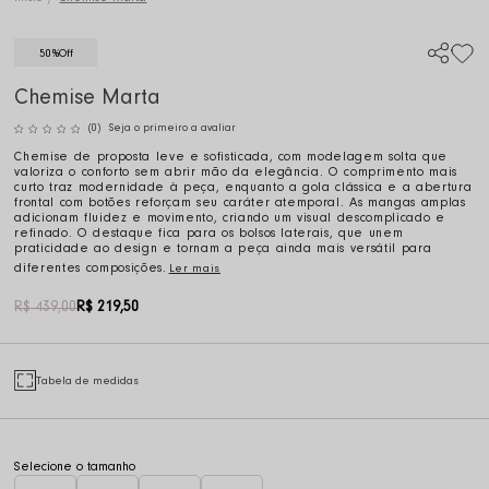
50%
Off
Chemise Marta
(0)
Seja o primeiro a avaliar
Chemise de proposta leve e sofisticada, com modelagem solta que
valoriza o conforto sem abrir mão da elegância. O comprimento mais
curto traz modernidade à peça, enquanto a gola clássica e a abertura
frontal com botões reforçam seu caráter atemporal. As mangas amplas
adicionam fluidez e movimento, criando um visual descomplicado e
refinado. O destaque fica para os bolsos laterais, que unem
praticidade ao design e tornam a peça ainda mais versátil para
diferentes composições.
Ler mais
R$ 439,00
R$ 219,50
Tabela de medidas