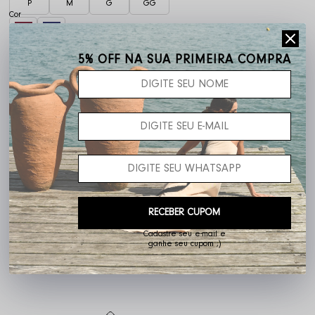
P
M
G
GG
5% OFF NA SUA PRIMEIRA COMPRA
Frete grátis acima de R$ 400,00
RECEBER CUPOM
Cadastre seu e-mail e
ganhe seu cupom ;)
Não sei o meu CEP