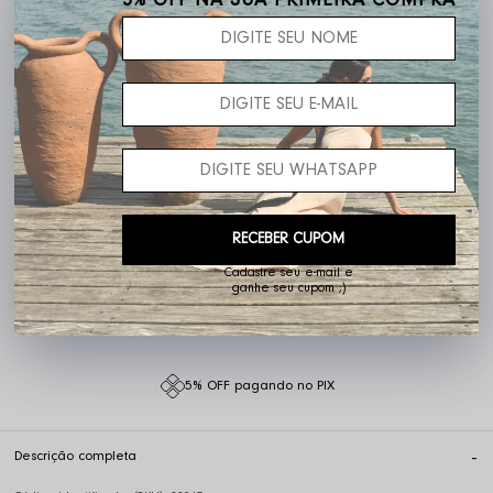
5% OFF NA SUA PRIMEIRA COMPRA
Frete grátis acima de R$ 400,00
RECEBER CUPOM
Cadastre seu e-mail e
ganhe seu cupom ;)
Não sei o meu CEP
5% OFF pagando no PIX
Descrição completa