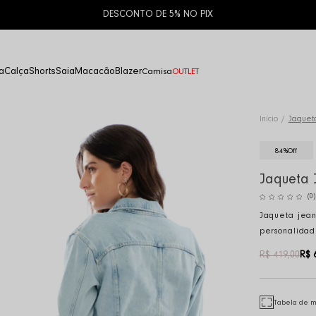
DESCONTO DE 5% NO PIX
a
Calça
Shorts
Saia
Macacão
Blazer
Camisa
OUTLET
Início
Jaquet
84%
Off
Jaqueta 
(0)
Jaqueta jean
personalidad
R$ 419,00
R$ 
Tabela de 