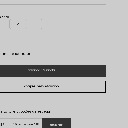
P
M
G
s acima de R$ 400,00
Não sei o meu CEP