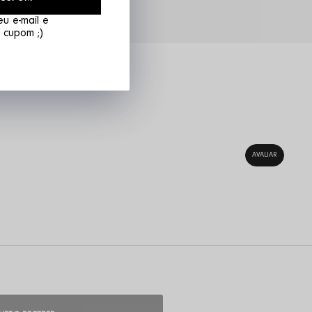
rcelamento em até 6x sem juros
u e-mail e
 cupom ;)