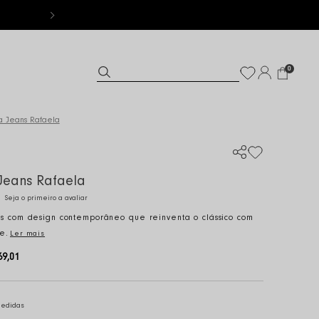
0
a Jeans Rafaela
Jeans Rafaela
Seja o primeiro a avaliar
s com design contemporâneo que reinventa o clássico com
e.
Ler mais
69,01
medidas