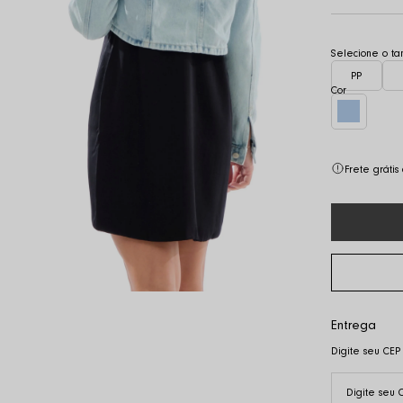
PP
Frete gráti