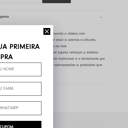
pleta
cador (SKU):
40056
com design contemporâneo que reinventa o clássico com
 A modelagem mais curta traz um ar atual e valoriza a silhueta,
UA PRIMEIRA
mento estruturado garante presença ao look.
 posicionados e os bolsos frontais com lapela reforçam a estética
PRA
ilibrando estilo e funcionalidade. A gola tradicional e o fechamento por
am a peça, tornando-a versátil para sobreposições e produções que
sual ao sofisticado com facilidade.
 CUPOM