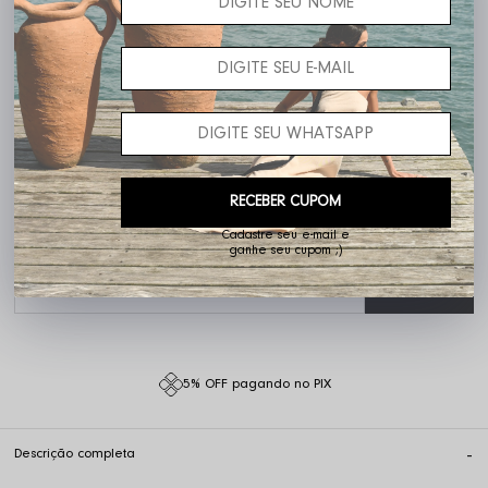
Frete grátis acima de R$ 400,00
RECEBER CUPOM
Cadastre seu e-mail e
ganhe seu cupom ;)
Não sei o meu CEP
5% OFF pagando no PIX
Descrição completa