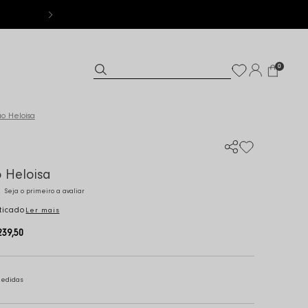
FRETE GRÁTI
0
o Heloisa
 Heloisa
Seja o primeiro a avaliar
ticado
Ler mais
239,50
medidas