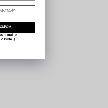
 CUPOM
u e-mail e
 cupom ;)