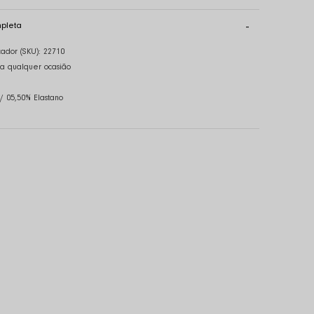
pleta
cador (SKU):
22710
ra qualquer ocasião
/ 05,50% Elastano