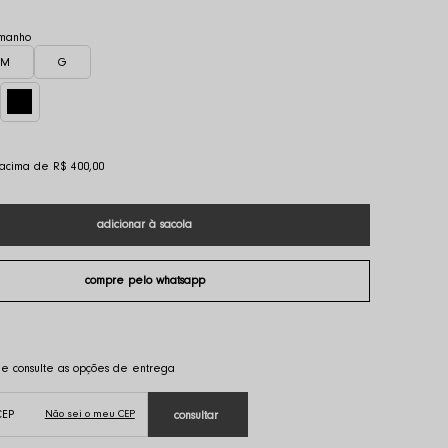
M
G
s acima de R$ 400,00
Não sei o meu CEP