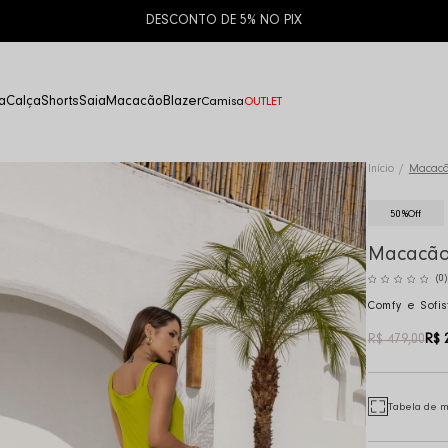
10% OFF NA PRIMEIRA COMPRA | CUPOM:
PRIMEIRACOMPRA
a
Calça
Shorts
Saia
Macacão
Blazer
Camisa
OUTLET
Início
Macacã
50%
Off
Macacão
(0)
Comfy e Sofis
R$ 479,00
R$ 
Tabela de 