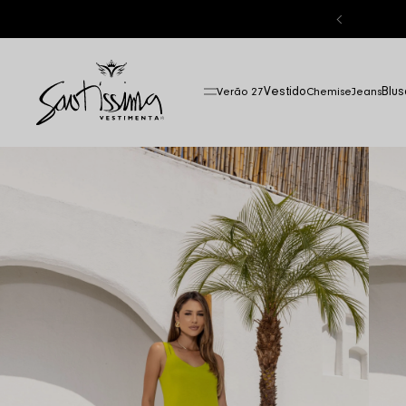
Vestido
Blus
Verão 27
Chemise
Jeans