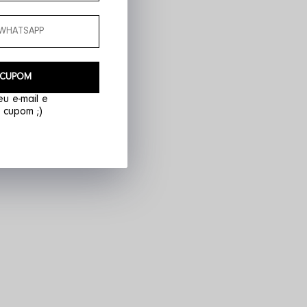
 CUPOM
u e-mail e
 cupom ;)