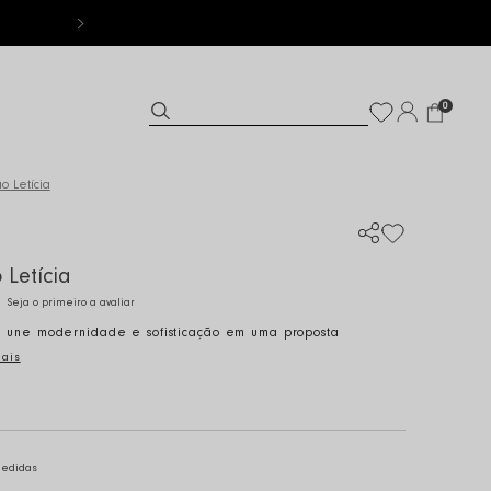
FRETE GRÁTI
0
o Letícia
Letícia
Seja o primeiro a avaliar
 une modernidade e sofisticação em uma proposta
mais
medidas