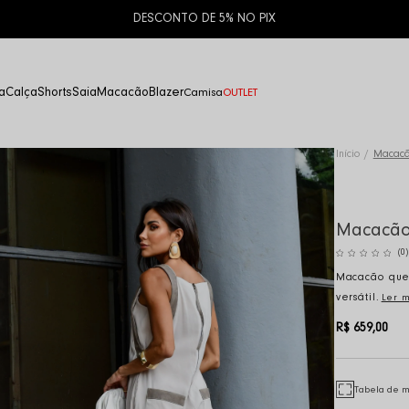
10% OFF NA PRIMEIRA COMPRA | CUPOM:
PRIMEIRACOMPRA
a
Calça
Shorts
Saia
Macacão
Blazer
Camisa
OUTLET
Início
Macacã
Macacão 
(0)
Macacão que
versátil.
Ler 
R$ 659,00
Tabela de 