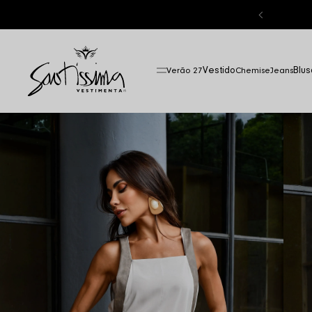
Vestido
Blus
Verão 27
Chemise
Jeans