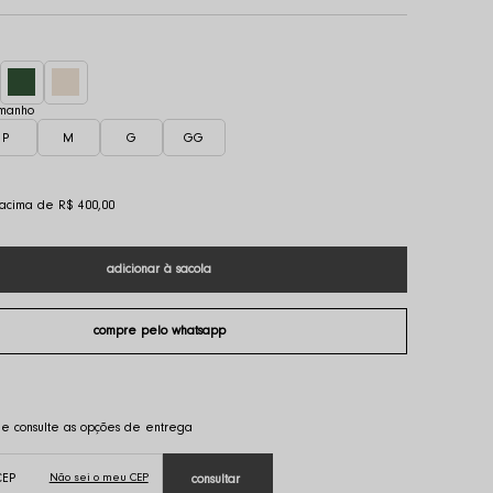
P
M
G
GG
s acima de R$ 400,00
Não sei o meu CEP