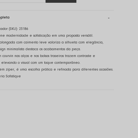
pleta
cador (SKU):
23186
e modernidade e sofisticação em uma proposta versátil.
ongada com caimento leve valoriza a silhueta com elegância,
ign minimalista destaca os acabamentos da peça.
courvin nas alças e nos bolsos traseiros trazem contraste e
 elevando o visual com um toque contemporâneo.
m zíper, é uma escolha prática e refinada para diferentes ocasiões.
ria Sofistique