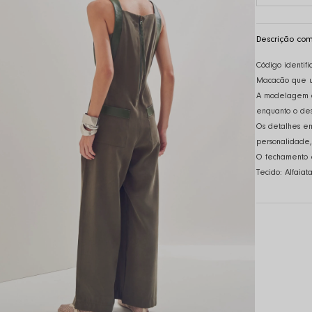
Descrição com
Código identifi
Macacão que un
A modelagem al
enquanto o des
Os detalhes em 
personalidade,
O fechamento e
Tecido: Alfaiata