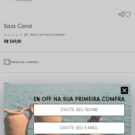
Saia Carol
(0)
Seja o primeiro a avaliar
R$ 569,00
Tabela de medidas
Frete grátis acima de R$ 400,00
5% OFF NA SUA PRIMEIRA COMPRA
PRODUTO INDISPONÍVEL
Cadastre seu email que te avisaremos quando estiver disponível: