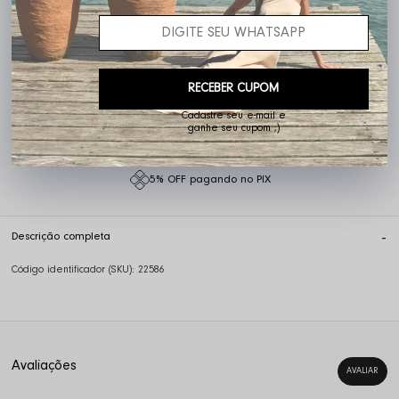
RECEBER CUPOM
AVISE-ME
Cadastre seu e-mail e
ganhe seu cupom ;)
5% OFF pagando no PIX
Descrição completa
Código identificador (SKU):
22586