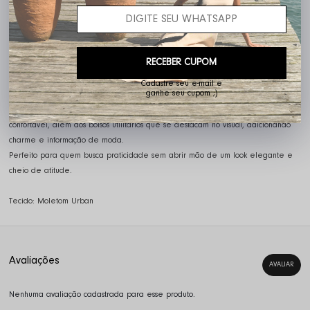
Descrição completa
Código identificador (SKU):
23247
Conjunto que une conforto e estilo com um toque contemporâneo.
RECEBER CUPOM
A blusa em moletinho traz caimento leve e moderno, com destaque para o
punho alongado com abertura para o dedo — um detalhe atual que valoriza a
Cadastre seu e-mail e
ganhe seu cupom ;)
peça e traz personalidade ao look.
A saia acompanha a proposta com cós em elástico que garante ajuste
confortável, além dos bolsos utilitários que se destacam no visual, adicionando
charme e informação de moda.
Perfeito para quem busca praticidade sem abrir mão de um look elegante e
cheio de atitude.
Tecido: Moletom Urban
Nenhuma avaliação cadastrada para esse produto.