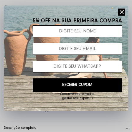
Frete grátis acima de R$ 400,00
5% OFF NA SUA PRIMEIRA COMPRA
Não sei o meu CEP
RECEBER CUPOM
Cadastre seu e-mail e
ganhe seu cupom ;)
5% OFF pagando no PIX
Descrição completa