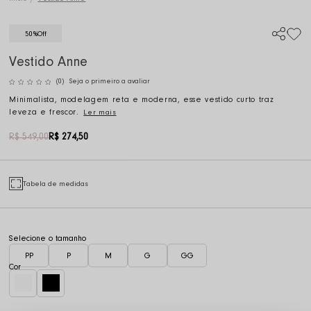
50%
Off
Vestido Anne
(0)
Seja o primeiro a avaliar
Minimalista, modelagem reta e moderna, esse vestido curto traz
leveza e frescor.
Ler mais
R$ 549,00
R$ 274,50
Tabela de medidas
PP
P
M
G
GG