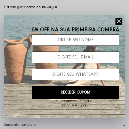
Frete grátis acima de R$ 400,00
5% OFF NA SUA PRIMEIRA COMPRA
Não sei o meu CEP
RECEBER CUPOM
Cadastre seu e-mail e
ganhe seu cupom ;)
Ganhe 10% OFF na primeira compra
Descrição completa