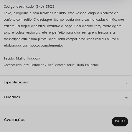
Código identificador (SKU):
23023
Leve, elegante e com movimento fluido, este vestido longo é sinônimo de
conforto com estilo. O destaque fica por conta das alças trançadas à mão, que
trazem um toque artesanal exclusivo à peça. Com decote reto, modelagem
solta e bolsos funcionais, ele é perfeito para dias em que o frescor e a
sofisticação caminham juntos. Ideal para compor produções casuais ou mais
elaboradas com poucos complementos.
Tecido: Malha Haddock
Composição: 52% Poliéster / 48% Viscose Forro: 100% Poliéster
Especificações
Cuidados