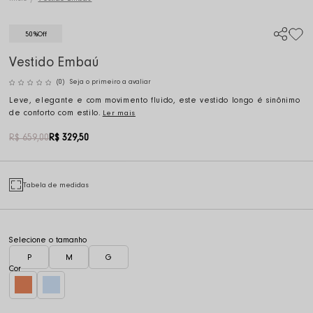
50%
Off
Vestido Embaú
(0)
Seja o primeiro a avaliar
Leve, elegante e com movimento fluido, este vestido longo é sinônimo
de conforto com estilo.
Ler mais
R$ 659,00
R$ 329,50
Tabela de medidas
P
M
G