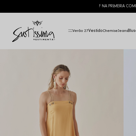
Vestido
Blus
Verão 27
Chemise
Jeans