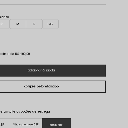
P
M
G
GG
s acima de R$ 400,00
Não sei o meu CEP