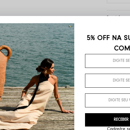
Descrição com
Código identifi
Com modelagem 
5% OFF NA S
As alças de cor
COM
os bolsos later
Tecido: Crepe
 compra
Pa
RECEBER
Cadastre se