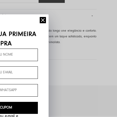
pleta
cador (SKU):
23086
reta e caimento leve, esse vestido longo une elegância e conforto.
UA PRIMEIRA
da ajustáveis com ilhós metálico trazem um toque sofisticado, enquanto
PRA
ais garantem praticidade ao look minimalista.
 eperney
rcelamento em até 6x sem juros
 CUPOM
u e-mail e