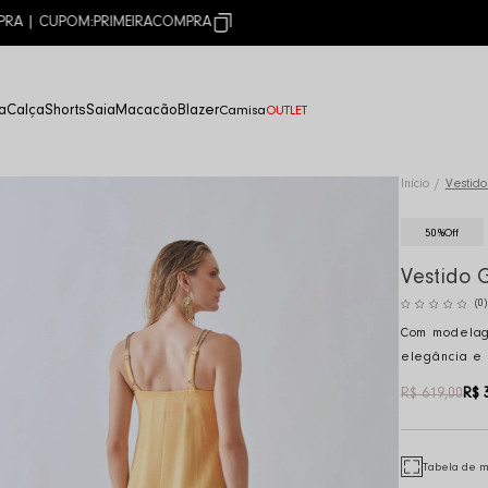
10% OFF NA PRIMEIRA COMPRA | CUPOM:
PRIMEIRACOMPRA
a
Calça
Shorts
Saia
Macacão
Blazer
Camisa
OUTLET
Início
Vestid
50%
Off
Vestido 
(0)
Com modelage
elegância e 
R$ 619,00
R$ 
Tabela de 