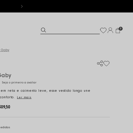
FRETE GRÁTI
0
o Gaby
Gaby
Seja o primeiro a avaliar
m reta e caimento leve, esse vestido longo une
conforto.
Ler mais
309,50
medidas