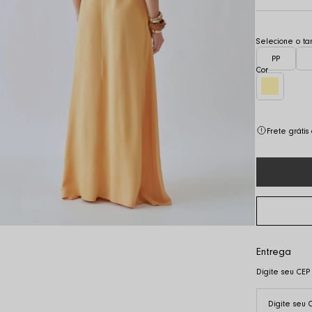
PP
Frete gráti