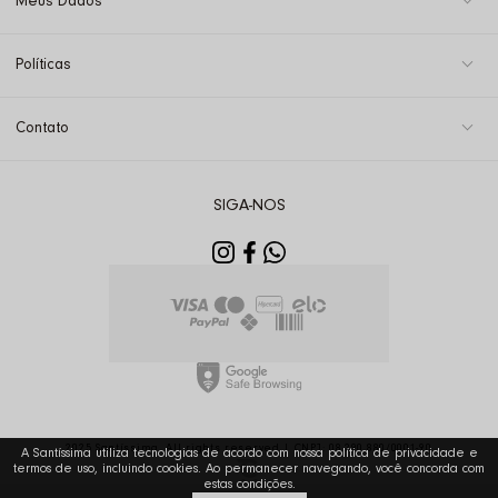
Meus Dados
Políticas
Contato
SIGA-NOS
2025 Santíssima. All rights reserved | CNPJ: 08.290.880/0001-90
A Santíssima utiliza tecnologias de acordo com nossa política de privacidade e
termos de uso, incluindo cookies. Ao permanecer navegando, você concorda com
estas condições.